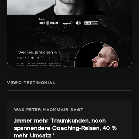
Peter Hackmair
VIDEO-TESTIMONIAL
„Seit sie live ist, zwischen 10 bis 20 Hochpreis-Kunden“
WAS
PETER HACKMAIR
SAGT
„
Immer mehr Traumkunden, noch
spannendere Coaching-Reisen, 40 %
mehr Umsatz.
“