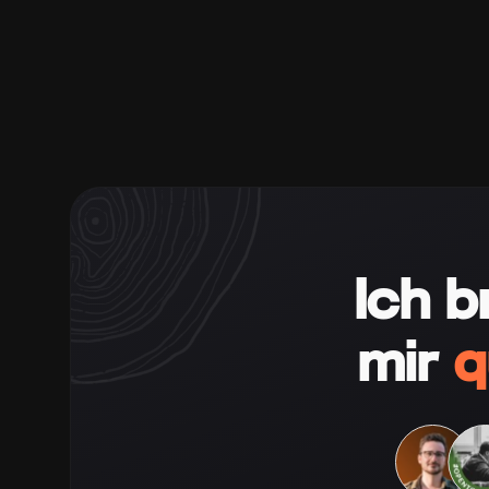
Ich b
mir
q