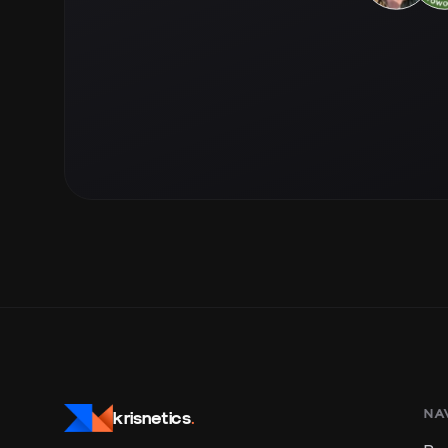
NA
krisnetics
.