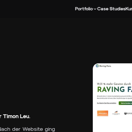
Portfolio
Case Studies
Ku
ür
Timon Leu
.
ach der Website ging