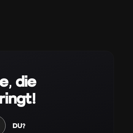
e, die
ringt!